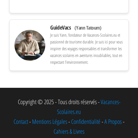
GuideVacs
(Yann Tatoum)
Je suis Yann, fondateur de Vacances-Scolaires.eu et
passionné de tourisme durable. Je suis ici pour vous
inspirer des voyages responsables et transformer les
vacances scolaires en aventures inoubliables, tout en
respectant l’environnement.
Copyright © 2025 - Tous droits réservés -
Vacances-
Scolaires.eu
Contact
-
Mentions Légales
-
Confidentialité
-
A Propos
-
Cahiers & Livres