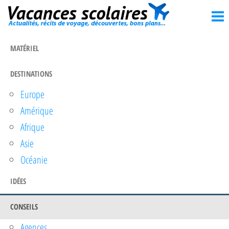
Vacances
Passer
Actualités,
récits de
ce
scolaires
voyage,
contenu
découvertes,
MATÉRIEL
bons
plans…
DESTINATIONS
Europe
Amérique
Afrique
Asie
Océanie
IDÉES
CONSEILS
Agences