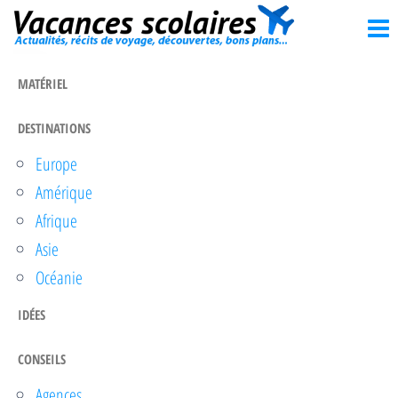
Vacances
Passer
Actualités,
récits de
ce
scolaires
voyage,
contenu
découvertes,
MATÉRIEL
bons
plans…
DESTINATIONS
Europe
Amérique
Afrique
Asie
Océanie
IDÉES
CONSEILS
Agences