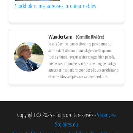
Stockholm : nos adresses incontournables
WanderCam
(Camille Rivière)
Je suis Camille, une exploratrice passionnée qui
aime autant découvrir une plage secrète qu’une
ruelle animée. J’organise des voyages bien pensés,
même avec un budget serré. Sur le blog, je partage
astuces et inspirations pour des séjours enrichissants
et accessibles, adaptés aux vacances scolaires.
Copyright © 2025 - Tous droits réservés -
Vacances-
Scolaires.eu