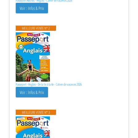
Passeport Adultes - Anglais - Cahier de vacances 2026
Voir : Infos & Prix
MEILLEURE VENTE N° 2
Passeport - Anglais - De la 5e à la 4e - Cahier de vacances 2026
Voir : Infos & Prix
MEILLEURE VENTE N° 3