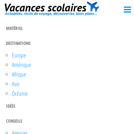
Vacances
Passer
Actualités,
récits de
ce
scolaires
voyage,
contenu
découvertes,
MATÉRIEL
bons
plans…
DESTINATIONS
Europe
Amérique
Afrique
Asie
Océanie
IDÉES
CONSEILS
Agences