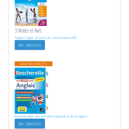
3 Notes et Avis
Passeport - Anglais - De la 6e à la 5e - Cahier de vacances 2026
Voir : Infos & Prix
MEILLEURE VENTE N° 4
Bescherelle collège - Mon maxi cahier d'anglais (6e, 5e, 4e, 3e): règles et...
Voir : Infos & Prix