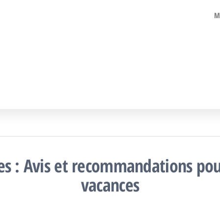
acances
ualités,
M
its de
colaires
age,
ouvertes,
ns
ans…
es : Avis et recommandations pou
vacances