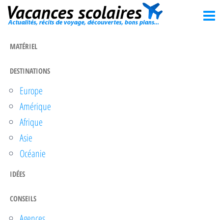
Vacances
Passer
Actualités,
récits de
ce
scolaires
voyage,
contenu
découvertes,
MATÉRIEL
bons
plans…
DESTINATIONS
Europe
Amérique
Afrique
Asie
Océanie
IDÉES
CONSEILS
Agences