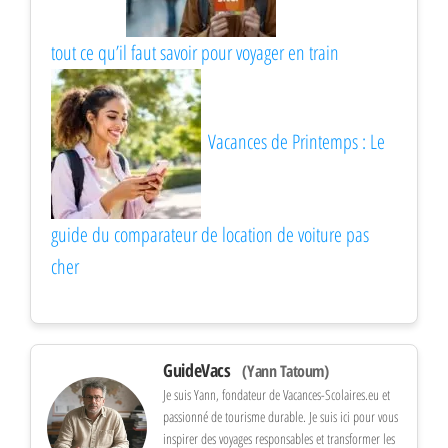
tout ce qu’il faut savoir pour voyager en train
Vacances de Printemps : Le
guide du comparateur de location de voiture pas
cher
GuideVacs
(Yann Tatoum)
Je suis Yann, fondateur de Vacances-Scolaires.eu et
passionné de tourisme durable. Je suis ici pour vous
inspirer des voyages responsables et transformer les