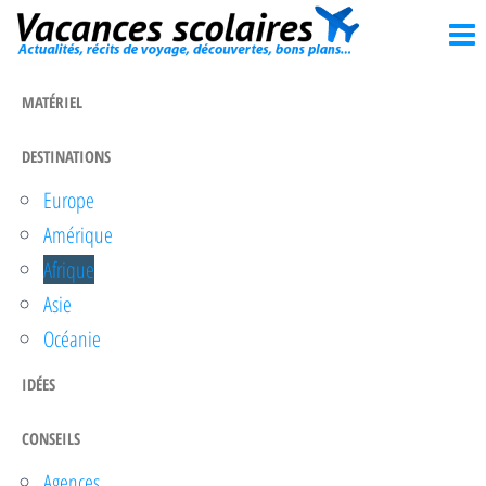
Vacances
Passer
Actualités,
récits de
ce
scolaires
voyage,
contenu
découvertes,
MATÉRIEL
bons
plans…
DESTINATIONS
Europe
Amérique
Afrique
Asie
Océanie
IDÉES
CONSEILS
Agences