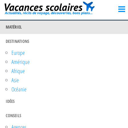
Vacances
Passer
Actualités,
récits de
ce
scolaires
voyage,
contenu
découvertes,
MATÉRIEL
bons
plans…
DESTINATIONS
Europe
Amérique
Afrique
Asie
Océanie
IDÉES
CONSEILS
Agences