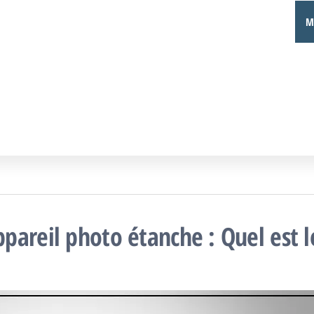
acances
ualités,
M
its de
colaires
age,
ouvertes,
ns
ans…
pareil photo étanche : Quel est l