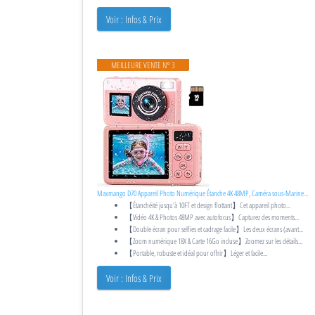
Voir : Infos & Prix
MEILLEURE VENTE N° 3
Maxmango D70 Appareil Photo Numérique Étanche 4K 48MP, Caméra sous-Marine...
【Étanchéité jusqu'à 10FT et design flottant】Cet appareil photo...
【Vidéo 4K & Photos 48MP avec autofocus】Capturez des moments...
【Double écran pour selfies et cadrage facile】Les deux écrans (avant...
【Zoom numérique 18X & Carte 16Go incluse】Zoomez sur les détails...
【Portable, robuste et idéal pour offrir】Léger et facile...
Voir : Infos & Prix