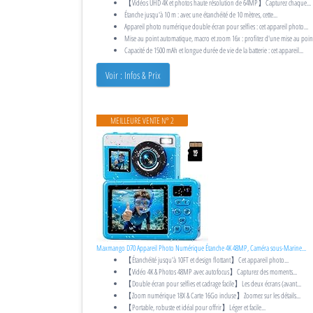
【Vidéos UHD 4K et photos haute résolution de 64MP】Capturez chaque...
Étanche jusqu'à 10 m : avec une étanchéité de 10 mètres, cette...
Appareil photo numérique double écran pour selfies : cet appareil photo...
Mise au point automatique, macro et zoom 16x : profitez d'une mise au point
Capacité de 1500 mAh et longue durée de vie de la batterie : cet appareil...
Voir : Infos & Prix
MEILLEURE VENTE N° 2
Maxmango D70 Appareil Photo Numérique Étanche 4K 48MP, Caméra sous-Marine...
【Étanchéité jusqu'à 10FT et design flottant】Cet appareil photo...
【Vidéo 4K & Photos 48MP avec autofocus】Capturez des moments...
【Double écran pour selfies et cadrage facile】Les deux écrans (avant...
【Zoom numérique 18X & Carte 16Go incluse】Zoomez sur les détails...
【Portable, robuste et idéal pour offrir】Léger et facile...