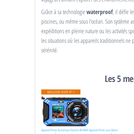
Grâce à sa technologie
waterproof
, il défie 
piscines, ou même sous l’océan. Son système a
expéditions en pleine nature ou les activités s
les situations où les appareils traditionnels ne 
sérénité.
Les 5 me
MEILLEURE VENTE N° 1
Appareil Photo Numérique Etanche 4K 64MP Appareil Photo sous-Marin