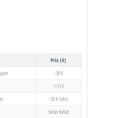
Prix (€)
sport
~38 €
~113 €
rt
~70 € (dès)
Selon forfait