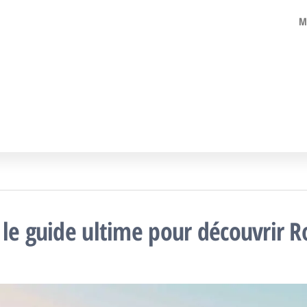
acances
ualités,
M
its de
colaires
age,
ouvertes,
ns
ans…
 le guide ultime pour découvrir R