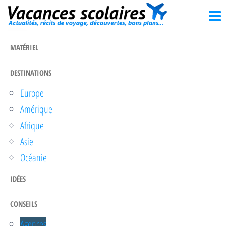
Vacances
Passer
Actualités,
récits de
ce
scolaires
voyage,
contenu
découvertes,
MATÉRIEL
bons
plans…
DESTINATIONS
Europe
Amérique
Afrique
Asie
Océanie
IDÉES
CONSEILS
Agences