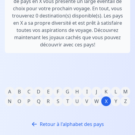
de pays en X vous présente un large éventail de
choix pour votre prochain voyage. En tout, vous
trouverez 0 destination(s) disponible(s). Les pays
en X a sa propre diversité et est prêt à satisfaire
toutes vos aspirations de voyage. Découvrez
maintenant les joyaux cachés que vous pouvez
découvrir avec ces pays!
A
B
C
D
E
F
G
H
I
J
K
L
M
N
O
P
Q
R
S
T
U
V
W
X
Y
Z
Retour à l'alphabet des pays