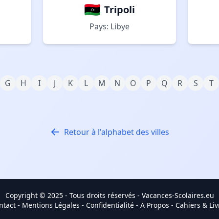
Tripoli
Pays: Libye
G
H
I
J
K
L
M
N
O
P
Q
R
S
T
Retour à l'alphabet des villes
Copyright © 2025 - Tous droits réservés -
Vacances-Scolaires.eu
ntact
-
Mentions Légales
-
Confidentialité
-
A Propos
-
Cahiers & Liv