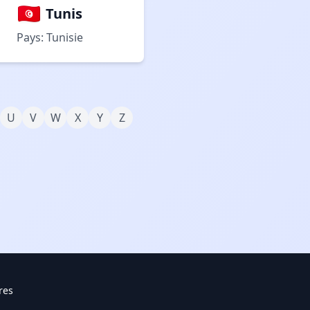
Tunis
Pays: Tunisie
U
V
W
X
Y
Z
res