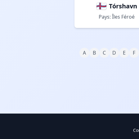
Tórshavn
Pays: Îles Féroé
A
B
C
D
E
F
Co